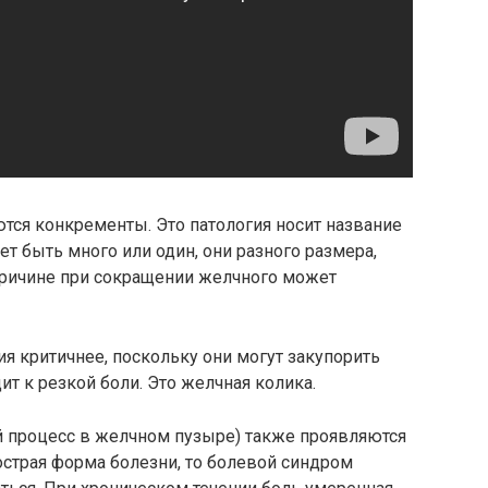
ся конкременты. Это патология носит название
 быть много или один, они разного размера,
причине при сокращении желчного может
ия критичнее, поскольку они могут закупорить
т к резкой боли. Это желчная колика.
й процесс в желчном пузыре) также проявляются
 острая форма болезни, то болевой синдром