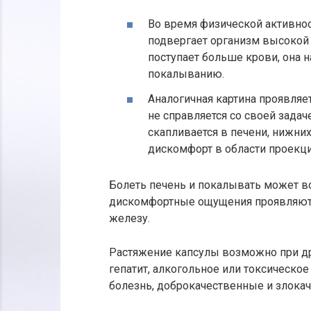
Во время физической активност
подвергает организм высокой 
поступает больше крови, она на
покалыванию.
Аналогичная картина проявляе
не справляется со своей задач
скапливается в печени, нижних
дискомфорт в области проекци
Болеть печень и покалывать может во
дискомфортные ощущения проявляются
железу.
Растяжение капсулы возможно при др
гепатит, алкогольное или токсическо
болезнь, доброкачественные и злока