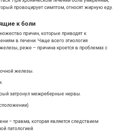
ться. При хроническом течении боль умеренная,
торый провоцирует симптом, относят жирную еду.
ящие к боли
ожество причин, которые приводят к
иям в печени. Чаще всего этиология
 железы, реже – причина кроется в проблемах с
очной железы.
.
орый затронул межреберные нервы.
сположении).
ени – травма, которая является следствием
ой патологией.