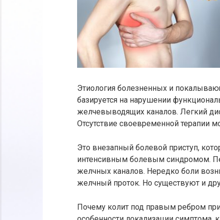
Этиология болезненных и покалываю
базируется на нарушении функционал
желчевыводящих каналов. Легкий диск
Отсутствие своевременной терапии мо
Это внезапный болевой приступ, кот
интенсивным болевым синдромом. Пе
желчных каналов. Нередко боли возн
желчный проток. Но существуют и др
Почему колит под правым ребром пр
особенности локализации симптома, ка