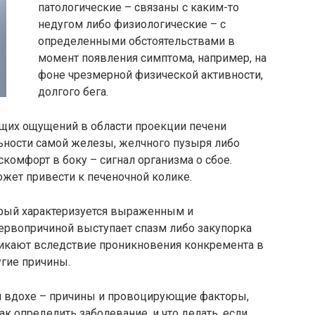
патологические – связаны с каким-то
недугом либо физиологические – с
определенными обстоятельствами в
момент появления симптома, например, на
фоне чрезмерной физической активности,
долгого бега.
щих ощущений в области проекции печени
ьности самой железы, желчного пузыря либо
омфорт в боку – сигнал организма о сбое.
жет привести к печеночной колике.
орый характеризуется выраженным и
рвопричиной выступает спазм либо закупорка
икают вследствие проникновения конкремента в
угие причины.
и вдохе – причины и провоцирующие факторы,
к определить заболевание, и что делать, если