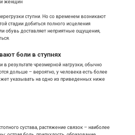
еди женщин
 перегрузки ступни. Но со временем возникают
этой стадии добиться полного исцеления
ли обувь доставляет неприятные ощущения,
ься.
вают боли в ступнях
 в результате чрезмерной нагрузки, обычно
яются дольше – вероятно, у человека есть более
ожет указывать на одно из приведенных ниже
топного сустава, растяжение связок – наиболее
ы: острая боль, припухлость, образование