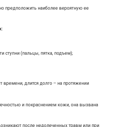
жно предположить наиболее вероятную ее
х:
и ступни (пальцы, пятка, подъем);
т времени, длится долго – на протяжении
течностью и покраснением кожи, она вызвана
возникают после недолеченных травм или при