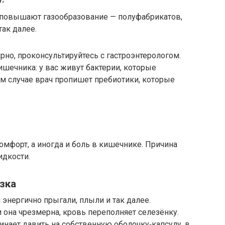
е повышают газообразование — полуфабрикатов,
так далее.
рно, проконсультируйтесь с гастроэнтерологом.
шечника: у вас живут бактерии, которые
м случае врач пропишет пребиотики, которые
омфорт, а иногда и боль в кишечнике. Причина
идкости.
зка
энергично прыгали, плыли и так далее.
и она чрезмерна, кровь переполняет селезёнку.
инает давить на собственную оболочку‑капсулу, в