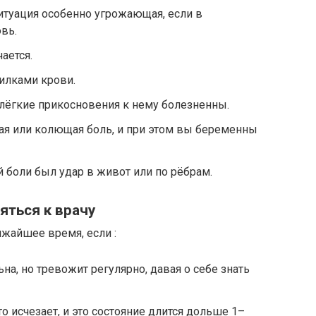
итуация особенно угрожающая, если в
вь.
ается.
жилками крови.
лёгкие прикосновения к нему болезненны.
ая или колющая боль, и при этом вы беременны
й боли был удар в живот или по рёбрам.
яться к врачу
ижайшее время, если :
на, но тревожит регулярно, давая о себе знать
то исчезает, и это состояние длится дольше 1–