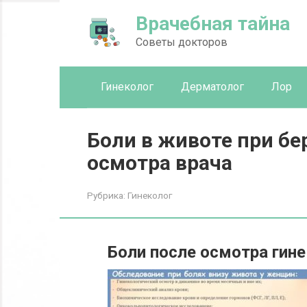
Перейти
Врачебная тайна
к
контенту
Советы докторов
Гинеколог
Дерматолог
Лор
Боли в животе при б
осмотра врача
Рубрика:
Гинеколог
Боли после осмотра гин