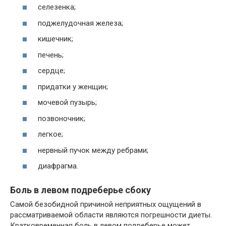
селезенка;
поджелудочная железа;
кишечник;
печень;
сердце;
придатки у женщин;
мочевой пузырь;
позвоночник;
легкое;
нервный пучок между ребрами;
диафрагма.
Боль в левом подреберье сбоку
Самой безобидной причиной неприятных ощущений в
рассматриваемой области являются погрешности диеты.
Кратковременная боль в левом подреберье может