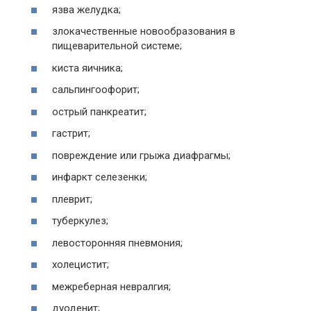
язва желудка;
злокачественные новообразования в
пищеварительной системе;
киста яичника;
сальпингоофорит;
острый панкреатит;
гастрит;
повреждение или грыжа диафрагмы;
инфаркт селезенки;
плеврит;
туберкулез;
левосторонняя пневмония;
холецистит;
межреберная невралгия;
дуоденит;