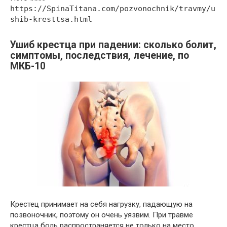
https://SpinaTitana.com/pozvonochnik/travmy/u
shib-kresttsa.html
Ушиб крестца при падении: сколько болит,
симптомы, последствия, лечение, по
МКБ-10
Крестец принимает на себя нагрузку, падающую на
позвоночник, поэтому он очень уязвим. При травме
крестца боль распространяется не только на место