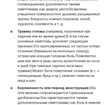
головокружение дополняются такими
симптомами, как диарея, рвота.Возможны
учащённое поверхностное дыхание, расширенные
зрачки, бледность кожных покровов, озноб,
судороги, сонливость и т. д.
Травмы головы
(например, полученные при
падении или во время драки).В этом случае
основные симптомы дополнят следующие
признаки.Это кратковременные, но частые потери
сознания (буквально на несколько секунд),
острая или ноющая головная боль.Появляются
шум или звон в ушах, рвота, кровотечение из носа
и ушей (при тяжёлых черепно-мозговых
травмах).Может быть помутнение сознания (в т. ч.
галлюцинации, бред и пр.), наличие гематом на
лице и шее.
Беременность или период менструации
.Оба
этих явления сопровождаются гормональным
дисбалансом.Они характеризуются такими
дополнительными симптомами, как боль в нижней