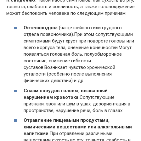
тошнота, слабость и сонливость, а также головокружение
может беспокоить человека по следующим причинам:
Остеохондроз
(чаще шейного или грудного
отдела позвоночника).При этом сопутствующими
симптомами будут хруст при повороте головы или
всего корпуса тела, онемение конечностей.Могут
появляться головная боль, полуобморочное
состояние, снижение гибкости
суставов.Возникает чувство хронической
усталости (особенно после выполнения
физических действий) и др.
Спазм сосудов головы, вызванный
нарушением кровотока.
Сопутствующие
признаки: звон или шум в ушах, дезориентация в
пространстве, нарушение речи, боль в глазах.
Отравление пищевыми продуктами,
химическими веществами или алкогольными
напитками
.При отравлении различными
веществами сухость во рту, тошнота, слабость и