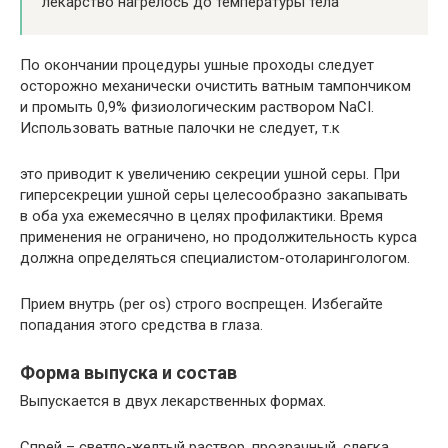
лекарство нагрелось до температуры тела
По окончании процедуры ушные проходы следует
осторожно механически очистить ватным тампончиком
и промыть 0,9% физиологическим раствором NaCI.
Использовать ватные палочки не следует, т.к
это приводит к увеличению секреции ушной серы. При
гиперсекреции ушной серы целесообразно закапывать
в оба уха ежемесячно в целях профилактики. Время
применения не ограничено, но продолжительность курса
должна определяться специалистом-отоларингологом.
Прием внутрь (per os) строго воспрещен. Избегайте
попадания этого средства в глаза.
Форма выпуска и состав
Выпускается в двух лекарственных формах.
Спрей – светло-желтый раствор, прозрачный, слегка