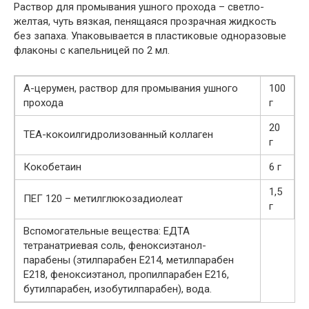
Раствор для промывания ушного прохода – светло-
желтая, чуть вязкая, пенящаяся прозрачная жидкость
без запаха. Упаковывается в пластиковые одноразовые
флаконы с капельницей по 2 мл.
А-церумен, раствор для промывания ушного
100
прохода
г
20
ТЕА-кокоилгидролизованный коллаген
г
Кокобетаин
6 г
1,5
ПЕГ 120 – метилглюкозадиолеат
г
Вспомогательные вещества: ЕДTA
тетранатриевая соль, феноксиэтанол-
парабены (этилпарабен Е214, метилпарабен
Е218, феноксиэтанол, пропилпарабен Е216,
бутилпарабен, изобутилпарабен), вода.