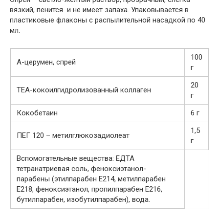
вязкий, пенится и не имеет запаха. Упаковывается в
пластиковые флаконы с распылительной насадкой по 40
мл.
100
А-церумен, спрей
г
20
ТЕА-кокоилгидролизованный коллаген
г
Кокобетаин
6 г
1,5
ПЕГ 120 – метилглюкозадиолеат
г
Вспомогательные вещества: ЕДTA
тетранатриевая соль, феноксиэтанол-
парабены (этилпарабен Е214, метилпарабен
Е218, феноксиэтанол, пропилпарабен Е216,
бутилпарабен, изобутилпарабен), вода.