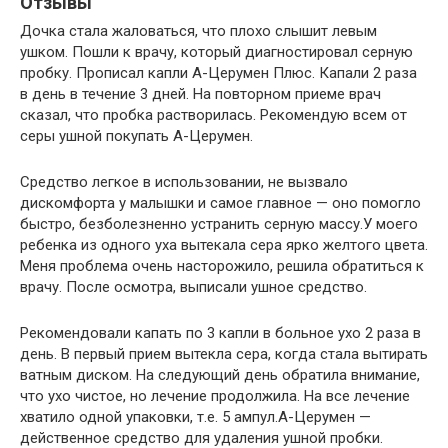
Отзывы
Дочка стала жаловаться, что плохо слышит левым
ушком. Пошли к врачу, который диагностировал серную
пробку. Прописал капли А-Церумен Плюс. Капали 2 раза
в день в течение 3 дней. На повторном приеме врач
сказал, что пробка растворилась. Рекомендую всем от
серы ушной покупать А-Церумен.
Средство легкое в использовании, не вызвало
дискомфорта у малышки и самое главное — оно помогло
быстро, безболезненно устранить серную массу.У моего
ребенка из одного уха вытекала сера ярко желтого цвета.
Меня проблема очень насторожило, решила обратиться к
врачу. После осмотра, выписали ушное средство.
Рекомендовали капать по 3 капли в больное ухо 2 раза в
день. В первый прием вытекла сера, когда стала вытирать
ватным диском. На следующий день обратила внимание,
что ухо чистое, но лечение продолжила. На все лечение
хватило одной упаковки, т.е. 5 ампул.А-Церумен —
действенное средство для удаления ушной пробки.