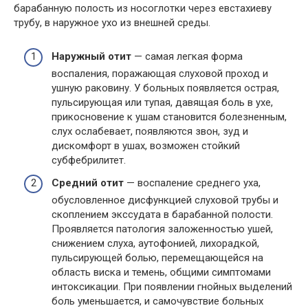
барабанную полость из носоглотки через евстахиеву
трубу, в наружное ухо из внешней среды.
Наружный отит
— самая легкая форма
воспаления, поражающая слуховой проход и
ушную раковину. У больных появляется острая,
пульсирующая или тупая, давящая боль в ухе,
прикосновение к ушам становится болезненным,
слух ослабевает, появляются звон, зуд и
дискомфорт в ушах, возможен стойкий
субфебрилитет.
Средний отит
— воспаление среднего уха,
обусловленное дисфункцией слуховой трубы и
скоплением экссудата в барабанной полости.
Проявляется патология заложенностью ушей,
снижением слуха, аутофонией, лихорадкой,
пульсирующей болью, перемещающейся на
область виска и темень, общими симптомами
интоксикации. При появлении гнойных выделений
боль уменьшается, и самочувствие больных