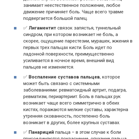
занимает неестественное положение, любое
движение причиняет боль. Чаще всего травме
подвергается большой палец.
✅
Лигаментит
связок запястья, туннельный
синдром, при котором возникает не боль, а
скорее, ощущение парестезии, мурашек, жжения в
первых трех пальцах кисти. Боль идет по
ладонной поверхности, преимущественно
усиливается в ночное время, внешний вид
пальцев не изменяется.
✅
Воспаление суставов пальцев
, которое
может быть связано с системными
заболеваниями: ревматоидный артрит, подагра,
ревматизм, периартериит. Боль в пальцах рук
возникает чаще всего симметрично в обеих
кистях, поражаются мелкие суставы, характерна
утренняя скованность, постепенно боль
возникает в других, более крупных суставах.
✅
Панариций
пальца – в этом случае к боли
присоединяются покраснение, опухание пальца,