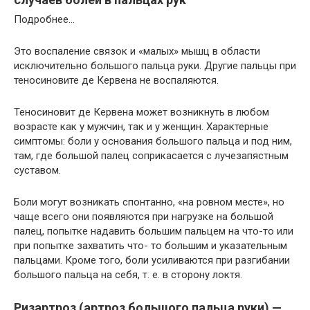
Подробнее…
Это воспаление связок и «малых» мышц в области
исключительно большого пальца руки. Другие пальцы при
теносиновите де Кервена не воспаляются.
Теносиновит де Кервена может возникнуть в любом
возрасте как у мужчин, так и у женщин. Характерные
симптомы: боли у основания большого пальца и под ним,
там, где большой палец соприкасается с лучезапястным
суставом.
Боли могут возникать спонтанно, «на ровном месте», но
чаще всего они появляются при нагрузке на большой
палец, попытке надавить большим пальцем на что-то или
при попытке захватить что- то большим и указательным
пальцами. Кроме того, боли усиливаются при разгибании
большого пальца на себя, т. е. в сторону локтя.
Ризартроз (артроз большого пальца руки) —