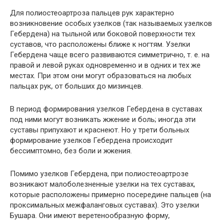
Для полиостеоартроза пальцев рук характерно
возникновение особых узелков (так называемых узелков
Гебердена) на тыльной или боковой поверхности тех
суставов, что расположены ближе к ногтям. Узелки
Гебердена чаще всего развиваются симметрично, т. е. на
правой и левой руках одновременно и в одних и тех же
местах. При этом они могут образоваться на любых
пальцах рук, от больших до мизинцев.
В период формирования узелков Гебердена в суставах
под ними могут возникать жжение и боль; иногда эти
суставы припухают и краснеют. Но у трети больных
формирование узелков Гебердена происходит
бессимптомно, без боли и жжения.
Помимо узелков Гебердена, при полиостеоартрозе
возникают малоболезненные узелки на тех суставах,
которые расположены примерно посередине пальцев (на
проксимальных межфаланговых суставах). Это узелки
Бушара. Они имеют веретенообразную форму,