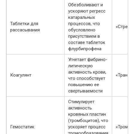
Обезболивают и
ускоряют регресс
катаральных
Таблетки для
процессов, что
«Стрепс
рассасывания
обусловлено
присутствием в
составе таблеток
флурбипрофена
Угнетает фибрино-
литическую
активность крови,
Коагулянт
«Транек
что способствует
повышению ее
свертываемости
Стимулирует
активность
кровяных пластин
(тромбоцитов), что
Гемостатик
ускоряет процесс
«Тромби
тромообразования