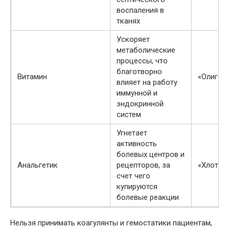
воспаления в
тканях
Ускоряет
метаболические
процессы, что
благотворно
Витамин
«Олигов
влияет на работу
иммунной и
эндокринной
систем
Угнетает
активность
болевых центров и
Анальгетик
рецепторов, за
«Хлотаз
счет чего
купируются
болевые реакции
Нельзя принимать коагулянты и гемостатики пациентам,