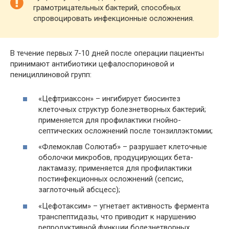
грамотрицательных бактерий, способных
спровоцировать инфекционные осложнения.
В течение первых 7-10 дней после операции пациенты
принимают антибиотики цефалоспориновой и
пенициллиновой групп:
«Цефтриаксон» – ингибирует биосинтез
клеточных структур болезнетворных бактерий;
применяется для профилактики гнойно-
септических осложнений после тонзиллэктомии;
«Флемоклав Солютаб» – разрушает клеточные
оболочки микробов, продуцирующих бета-
лактамазу; применяется для профилактики
постинфекционных осложнений (сепсис,
заглоточный абсцесс);
«Цефотаксим» – угнетает активность фермента
транспептидазы, что приводит к нарушению
репродуктивной функции болезнетворных