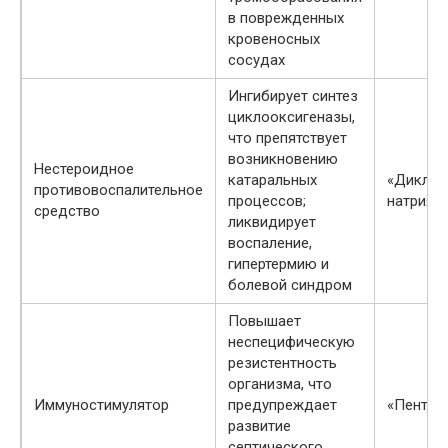
в поврежденных
кровеносных
сосудах
Ингибирует синтез
циклооксигеназы,
что препятствует
возникновению
Нестероидное
катаральных
«Диклоф
противовоспалительное
процессов;
натрия»
средство
ликвидирует
воспаление,
гипертермию и
болевой синдром
Повышает
неспецифическую
резистентность
организма, что
Иммуностимулятор
предупреждает
«Пенток
развитие
септического