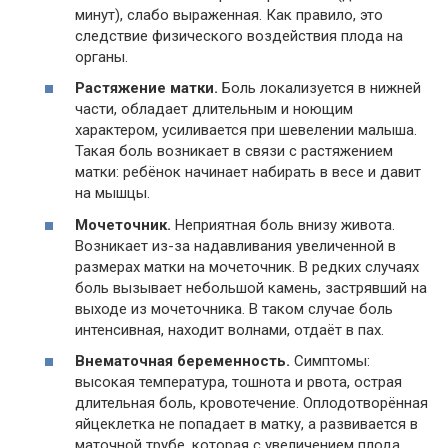
минут), слабо выраженная. Как правило, это
следствие физического воздействия плода на
органы.
Растяжение матки.
Боль локализуется в нижней
части, обладает длительным и ноющим
характером, усиливается при шевелении малыша.
Такая боль возникает в связи с растяжением
матки: ребёнок начинает набирать в весе и давит
на мышцы.
Мочеточник.
Неприятная боль внизу живота.
Возникает из-за надавливания увеличенной в
размерах матки на мочеточник. В редких случаях
боль вызывает небольшой камень, застрявший на
выходе из мочеточника. В таком случае боль
интенсивная, находит волнами, отдаёт в пах.
Внематочная беременность.
Симптомы:
высокая температура, тошнота и рвота, острая
длительная боль, кровотечение. Оплодотворённая
яйцеклетка не попадает в матку, а развивается в
маточной трубе, которая с увеличением плода