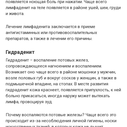
появляется ноющая боль при нажатии. Чаще всего
лимфаденит на теле появляется в районе ушей, шеи, груди
и живота.
Лечение лимфаденита заключается в приеме
антигистаминных или противовоспалительных
препаратов, а также в лечении его причины.
Гидраденит
Гидраденит – воспаление потовых желез,
сопровождающееся нагноением и воспалением.
Возникает оно чаще всего в районе мошонки у мужчин,
возле половых губ и вокруг сосков у женщин, а также в
подмышечной впадине, на стопах. В месте развития
гидраденит кожа краснеет, появляется припухлость, к ней
больно прикасаться, иногда наружу может вытекать
лимфа, провоцируя зуд.
Почему воспаляются потовые железы? Чаще всего это
происходит из-за несоблюдения личной гигиены, носки
искусственных тканей, в которых кожа не дышит,