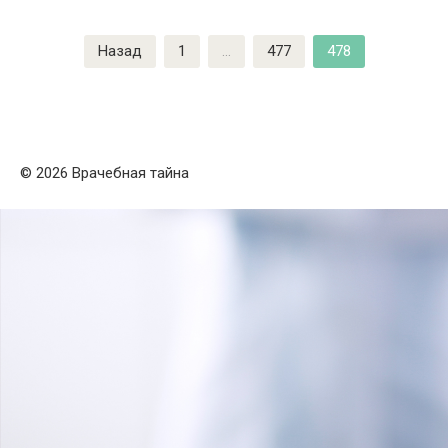
Пагинация
Назад
1
…
477
478
записей
© 2026 Врачебная тайна