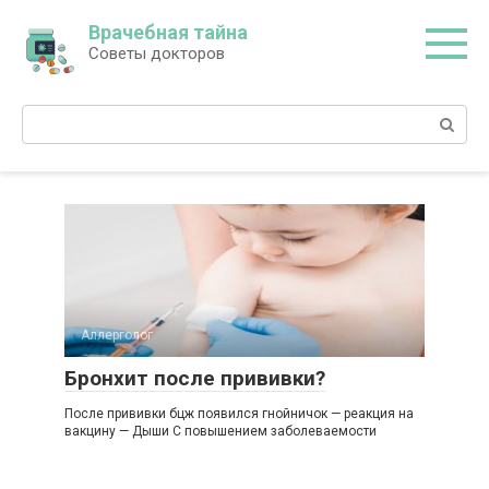
Перейти
Врачебная тайна
к
Советы докторов
контенту
Поиск:
Аллерголог
Бронхит после прививки?
После прививки бцж появился гнойничок — реакция на
вакцину — Дыши С повышением заболеваемости