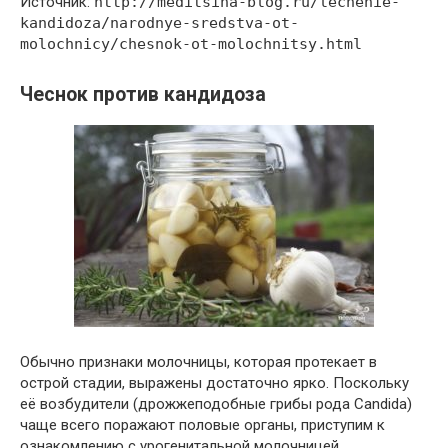
Источник:
http://meditsina-blog.ru/lechenie-
kandidoza/narodnye-sredstva-ot-
molochnicy/chesnok-ot-molochnitsy.html
Чеснок против кандидоза
Обычно признаки молочницы, которая протекает в
острой стадии, выражены достаточно ярко. Поскольку
её возбудители (дрожжеподобные грибы рода Candida)
чаще всего поражают половые органы, приступим к
ознакомлению с урогенитальной молочницей.