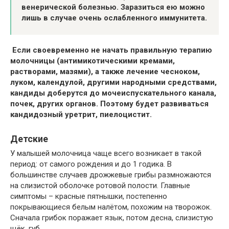
венерической болезнью. Заразиться ею можно
лишь в случае очень ослабленного иммунитета.
Если своевременно не начать правильную терапию
молочницы (антимикотическими кремами,
растворами, мазями), а также лечение чесноком,
луком, календулой, другими народными средствами,
кандиды доберутся до мочеиспускательного канала,
почек, других органов. Поэтому будет развиваться
кандидозный уретрит, пиелоцистит.
Детские
У малышей молочница чаще всего возникает в такой
период: от самого рождения и до 1 годика. В
большинстве случаев дрожжевые грибы размножаются
на слизистой оболочке ротовой полости. Главные
симптомы – красные пятнышки, постепенно
покрывающиеся белым налётом, похожим на творожок.
Сначала грибок поражает язык, потом десна, слизистую
щёк, губ.