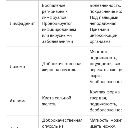
Воспаление
Болезненность,
регионарных
покраснение кожи.
лимфоузлов.
Под пальцами
Лимфаденит
Провоцируется
неподвижная.
инфицированием
Признаки
или вирусными
интоксикации
заболеваниями
организма
Мягкость,
подвижность,
Доброкачественная
ощущается как
Липома
жировая опухоль
перекатывающийс
шарик.
Безболезненность
Круглая форма,
Киста сальной
твердая,
Атерома
железы
подвижность,
безболезненность
Доброкачественная
Мягкость, может
опухоль из
иметь ножку,