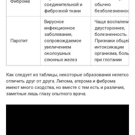
Фиброма
соединительной и
обычно
фиброзной ткани
безболезненность
Вирусное
Чаще воспаление
инфекционное
двустороннее,
заболевание,
болезненность.
Паротит
сопровождаемое
Признаки общей
увеличением
интоксикации
околоушных
организма, боль
слюнных желез
при глотании
Как следует из таблицы, некоторые образования нелегко
отличить друг от друга. Липома, атерома и фиброма
имеют много сходства, но вместе с тем есть и различия,
заметные лишь глазу опытного врача.