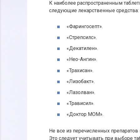
К наиболее распространенным таблетк
следующие лекарственные средства:
«Фарингосепт».
«Стрепсилс».
«Декатилен».
«Нео-Ангин».
«Трахисан».
«Лизобакт».
«Лазолван».
«Трависил».
«Доктор МОМ».
Не все из перечисленных препаратов 
Это следует учитывать при выборе та