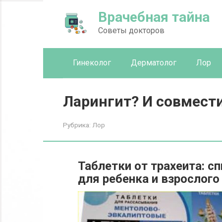
Перейти
Врачебная тайна
к
контенту
Советы докторов
Гинеколог
Дерматолог
Лор
Ларингит? И совмест
Рубрика:
Лор
Таблетки от трахеита: 
для ребенка и взрослого