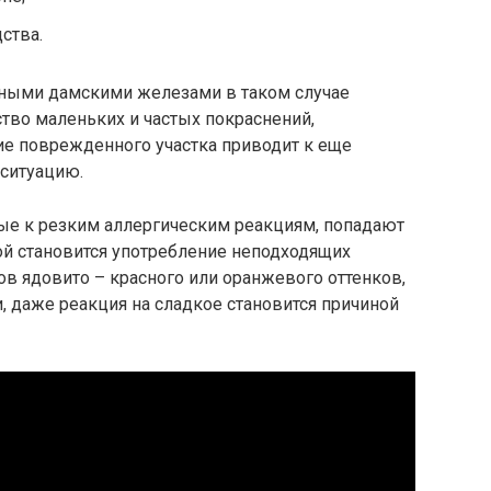
ства.
дными дамскими железами в таком случае
тво маленьких и частых покраснений,
е поврежденного участка приводит к еще
ситуацию.
ые к резким аллергическим реакциям, попадают
ной становится употребление неподходящих
ов ядовито – красного или оранжевого оттенков,
и, даже реакция на сладкое становится причиной