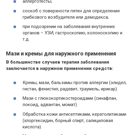
аллерготесты;
соскоб с поверхности пятен для определения
грибкового возбудителя или демодекса;
при подозрении на заболевания внутренних
органов – УЗИ, гастроскопию, колоноскопию и
т.д.
Мази и кремы для наружного применения
В большинстве случаев терапия заболевания
заключается в наружном применении средств:
Кремы, мази, бальзамы против аллергии (элидел,
гистан, фенистил, радевит, траумель, ирикар).
Мази с глюкокортикостероидами (синафлан,
локоид, адвантан, момат).
Обработка кожи антисептиками, кератолитиками
(хлоргексидин, борный спирт, салициловая
кислота).