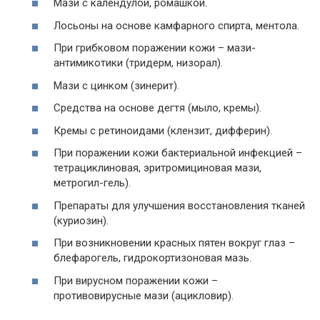
Мази с календулой, ромашкой.
Лосьоны на основе камфарного спирта, ментола.
При грибковом поражении кожи – мази-
антимикотики (тридерм, низорал).
Мази с цинком (зинерит).
Средства на основе дегтя (мыло, кремы).
Кремы с ретиноидами (клензит, дифферин).
При поражении кожи бактериальной инфекцией –
тетрациклиновая, эритромициновая мази,
метрогил-гель).
Препараты для улучшения восстановления тканей
(куриозин).
При возникновении красных пятен вокруг глаз –
блефарогель, гидрокортизоновая мазь.
При вирусном поражении кожи –
противовирусные мази (ацикловир).