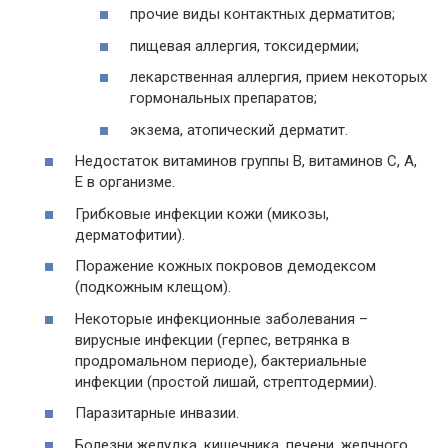
прочие виды контактных дерматитов;
пищевая аллергия, токсидермии;
лекарственная аллергия, прием некоторых
гормональных препаратов;
экзема, атопический дерматит.
Недостаток витаминов группы В, витаминов С, А,
Е в организме.
Грибковые инфекции кожи (микозы,
дерматофитии).
Поражение кожных покровов демодексом
(подкожным клещом).
Некоторые инфекционные заболевания –
вирусные инфекции (герпес, ветрянка в
продромальном периоде), бактериальные
инфекции (простой лишай, стрептодермии).
Паразитарные инвазии.
Болезни желудка, кишечника, печени, желчного