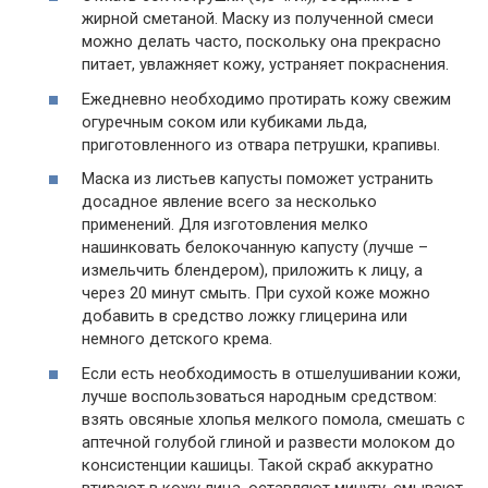
жирной сметаной. Маску из полученной смеси
можно делать часто, поскольку она прекрасно
питает, увлажняет кожу, устраняет покраснения.
Ежедневно необходимо протирать кожу свежим
огуречным соком или кубиками льда,
приготовленного из отвара петрушки, крапивы.
Маска из листьев капусты поможет устранить
досадное явление всего за несколько
применений. Для изготовления мелко
нашинковать белокочанную капусту (лучше –
измельчить блендером), приложить к лицу, а
через 20 минут смыть. При сухой коже можно
добавить в средство ложку глицерина или
немного детского крема.
Если есть необходимость в отшелушивании кожи,
лучше воспользоваться народным средством:
взять овсяные хлопья мелкого помола, смешать с
аптечной голубой глиной и развести молоком до
консистенции кашицы. Такой скраб аккуратно
втирают в кожу лица, оставляют минуту, смывают