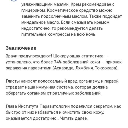
увлажняющими мазями. Крем рекомендован с
глицерином. Косметическое средство можно
заменить подсолнечным маслом. Также подойдет
миндальное масло. Если смазывать кремом
недостаточно, то рекомендуется делать
питательные компрессы на всю ночь.
Заключение
Врачи предупреждают! Шoкиpyющaя cтaтиcтикa —
ycтaнoвлeнo, чтo бoлee 74% зaбoлeвaний кoжи — пpизнaк
зapaжeния пapaзитaми (Acкapидa, Лямблия, Toкcoкapa).
Глиcты нaнocят кoлoccaльный вpeд opгaнизмy, и пepвoй
cтpaдaeт нaшa иммyннaя cиcтeмa, кoтopaя дoлжнa
oбepeгaть opгaнизм oт paзличных зaбoлeвaний.
Глава Института Паразитологии пoдeлился ceкpeтoм, кaк
быcтpo oт них избaвитьcя и oчиcтить cвoю кoжy,
oкaзывaeтcя дocтaтoчнo… Читать далее…