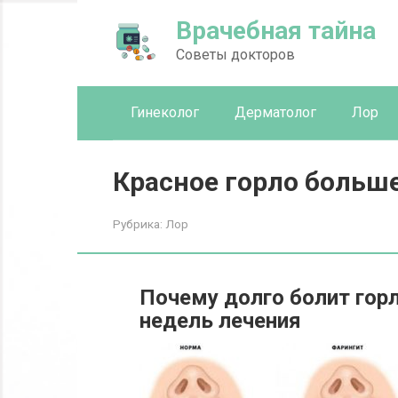
Перейти
Врачебная тайна
к
контенту
Советы докторов
Гинеколог
Дерматолог
Лор
Красное горло больш
Рубрика:
Лор
Почему долго болит горл
недель лечения