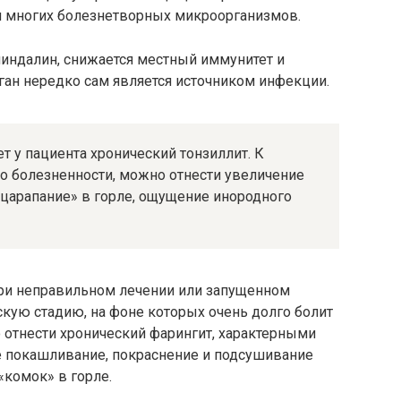
я многих болезнетворных микроорганизмов.
миндалин, снижается местный иммунитет и
ган нередко сам является источником инфекции.
ет у пациента хронический тонзиллит. К
 болезненности, можно отнести увеличение
царапание» в горле, ощущение инородного
при неправильном лечении или запущенном
ескую стадию, на фоне которых очень долго болит
о отнести хронический фарингит, характерными
ое покашливание, покраснение и подсушивание
«комок» в горле.