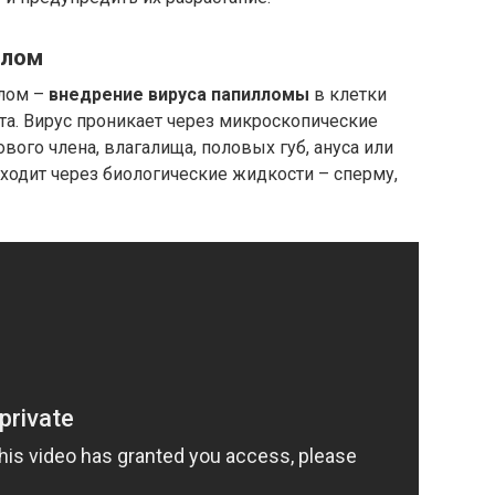
илом
илом –
внедрение вируса папилломы
в клетки
та. Вирус проникает через микроскопические
вого члена, влагалища, половых губ, ануса или
ходит через биологические жидкости – сперму,