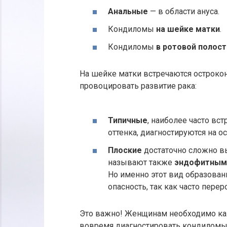
Анальные
— в области ануса.
Кондиломы
на шейке матки
.
Кондиломы
в ротовой полост
На шейке матки встречаются остроко
провоцировать развитие рака:
Типичные
, наиболее часто вс
оттенка, диагностируются на о
Плоские
достаточно сложно в
называют также
эндофитны
Но именно этот вид образован
опасность, так как часто пер
Это важно! Женщинам необходимо ка
вовремя диагностировать кондиломы 