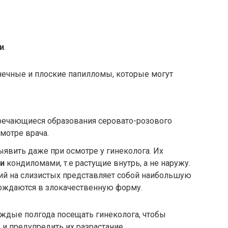
и
.
нечные и плоские папилломы, которые могут
тречающиеся образования серовато-розового
смотре врача.
ыявить даже при осмотре у гинеколога. Их
ми
кондиломами, т.е растущие внутрь, а не наружу.
ий на слизистых представляет собой наибольшую
ерождаются в злокачественную форму.
ждые полгода посещать гинеколога, чтобы
и предупредить их разрастание.