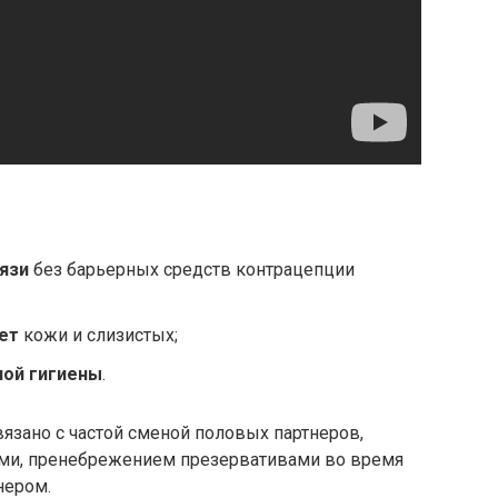
вязи
без барьерных средств контрацепции
тет
кожи и слизистых;
ной гигиены
.
язано с частой сменой половых партнеров,
ми, пренебрежением презервативами во время
нером.