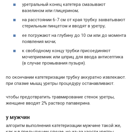
уретральный конец катетера смазывают
вазелином или глицерином;
на расстоянии 6-7 см от края трубку захватывают
стерильным пинцетом и вводят в уретру;
ее погружают на глубину до 10 см или до момента
появления мочи;
к свободному концу трубки присоединяют
мочеприемник или шприц для ввода антисептика
(в случае промывания пузыря).
по окончании катетеризации трубку аккуратно извлекают.
при спазме мышц уретры процедуру останавливают.
чтобы предотвратить травмирование стенок уретры,
женщине вводят 2% раствор папаверина.
у мужчин
алгоритм выполнения катетеризации мужчине такой же,
как и в предыдущем случае. но из-за узости уретры