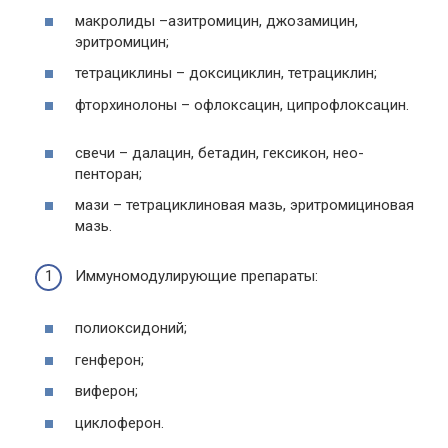
макролиды –азитромицин, джозамицин,
эритромицин;
тетрациклины – доксициклин, тетрациклин;
фторхинолоны – офлоксацин, ципрофлоксацин.
свечи – далацин, бетадин, гексикон, нео-
пенторан;
мази – тетрациклиновая мазь, эритромициновая
мазь.
Иммуномодулирующие препараты:
полиоксидоний;
генферон;
виферон;
циклоферон.