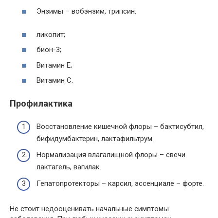
Энзимы – вобэнзим, трипсин.
ликопит;
бион-3;
Витамин Е;
Витамин С.
Профилактика
Восстановление кишечной флоры – бактисубтил,
бифидумбактерин, лактафильтрум.
Нормализация влагалищной флоры – свечи
лактагель, вагилак.
Гепатопротекторы – карсил, эссенциале – форте.
Не стоит недооценивать начальные симптомы