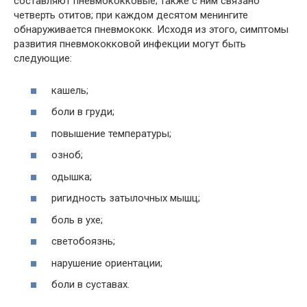
составляют пневмококковые; также с ним связано
четверть отитов; при каждом десятом менингите
обнаруживается пневмококк. Исходя из этого, симптомы
развития пневмококковой инфекции могут быть
следующие:
кашель;
боли в груди;
повышение температуры;
озноб;
одышка;
ригидность затылочных мышц;
боль в ухе;
светобоязнь;
нарушение ориентации;
боли в суставах.