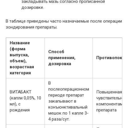
закладывать мазь согласно прописанной
дозировке.
В таблице приведены часто назначаемые после операции
зондирования препараты.
Название
(форма
Способ
выпуска,
применения,
Противопоказ
объем),
дозировка
возрастная
категория
В
послеоперационном
ВИТАБАКТ
Повышенная
периоде препарат
(капли 0,05%, 10
чувствительнос
закапывают в
мл), с
компонентам
конъюнктивальный
рождения
препарата
мешок по 1 капле 3-
4 раза/сут.