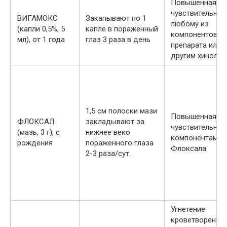
Повышенная
чувствительнос
ВИГАМОКС
Закапывают по 1
любому из
(капли 0,5%, 5
капле в пораженный
компонентов
мл), от 1 года
глаз 3 раза в день
препарата или к
другим хиноло
1,5 см полоски мази
Повышенная
ФЛОКСАЛ
закладывают за
чувствительнос
(мазь, 3 г), с
нижнее веко
компонентам
рождения
пораженного глаза
Флоксала
2-3 раза/сут.
Угнетение
кроветворения,