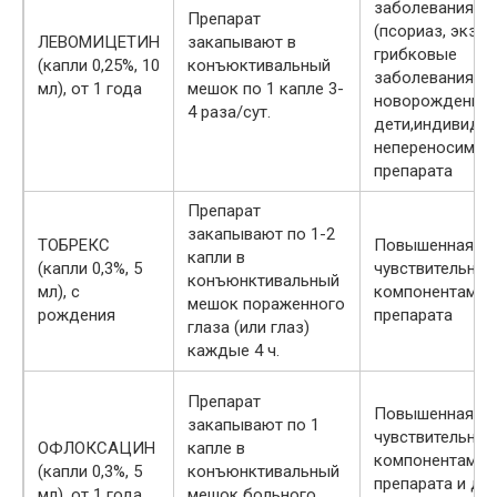
заболевания к
Препарат
(псориаз, экзем
ЛЕВОМИЦЕТИН
закапывают в
грибковые
(капли 0,25%, 10
конъюктивальный
заболевания),
мл), от 1 года
мешок по 1 капле 3-
новорожденны
4 раза/сут.
дети,индивиду
непереносимос
препарата
Препарат
закапывают по 1-2
ТОБРЕКС
Повышенная
капли в
(капли 0,3%, 5
чувствительнос
конъюнктивальный
мл), с
компонентам
мешок пораженного
рождения
препарата
глаза (или глаз)
каждые 4 ч.
Препарат
Повышенная
закапывают по 1
чувствительнос
ОФЛОКСАЦИН
капле в
компонентам
(капли 0,3%, 5
конъюнктивальный
препарата и др
мл), от 1 года
мешок больного