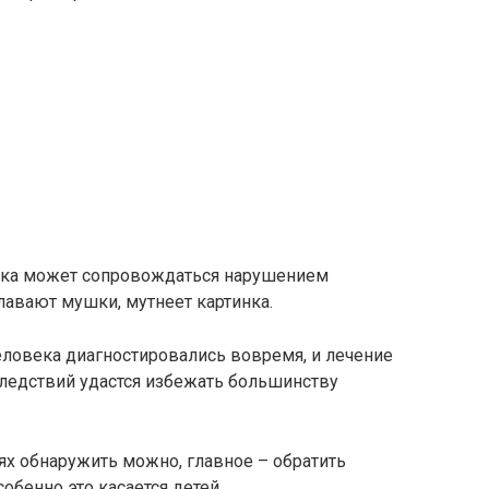
енка может сопровождаться нарушением
лавают мушки, мутнеет картинка.
человека диагностировались вовремя, и лечение
следствий удастся избежать большинству
ях обнаружить можно, главное – обратить
обенно это касается детей.