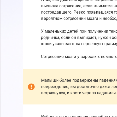
вызвала сотрясение, если вниматель
пострадавшего. Резко появившаяся то
вероятном сотрясении мозга и необх
У маленьких детей при получении так
родничка, если он выпирает, нужен ос
кожи указывают на серьезную травму
Сотрясение мозга у взрослых немного 
Малыши более подвержены падениям, 
повреждение, им достаточно даже лег
встряхнулся, и кости черепа надавили
Ребенок не в состоянии подробно рас