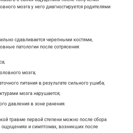
овного мозга у него диагностируется родителями
сильно сдавливается черепными костями,
новные патологии после сотрясения:
са;
оловного мозга;
аточного питания в результате сильного ушиба;
ктурами мозга нарушается;
го давления в зоне ранения.
акой травме первой степени можно после сбора
го ощущениях и симптомах, возникших после