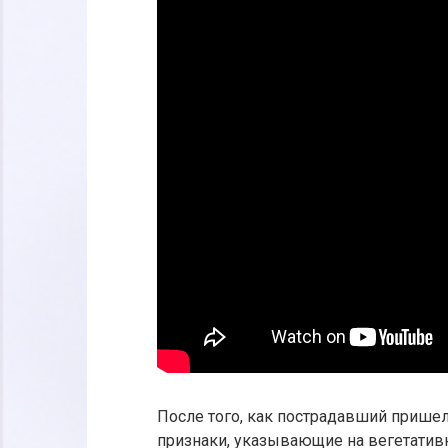
После того, как пострадавший пришел
признаки, указывающие на вегетативн