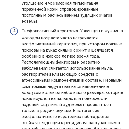
утолщение и чрезмерная пигментация
пораженной кожи, спровоцированные
постоянным расчесыванием зудящих очагов
экземы.
Эксфолиативный кератолиз. У женщин и мужчин в
молодом возрасте часто встречается
эксфолиативный кератолиз, при котором кожные
покровы на руках сильно сохнут и шелушатся,
особенно в жаркое летнее время года.
Располагающим фактором к развитию
заболевания считается использование мыла,
растворителей или моющих средств с
агрессивными компонентами в составе. Первыми
симптомами недуга являются наполненные
воздухом волдыри небольшого размера, которые
локализуются на пальцах или поверхности
ладоней. Ощутимый зуд может проявляться
только в редких случаях. В патогенезе
эксфолиативного кератолиза наблюдается
стойкая тенденция к рецидивам, наступающим в
кратчайшие сроки после ремиссии. Этот процесс