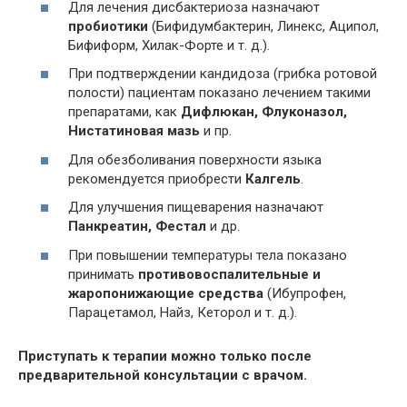
Для лечения дисбактериоза назначают
пробиотики
(Бифидумбактерин, Линекс, Аципол,
Бифиформ, Хилак-Форте и т. д.).
При подтверждении кандидоза (грибка ротовой
полости) пациентам показано лечением такими
препаратами, как
Дифлюкан, Флуконазол,
Нистатиновая мазь
и пр.
Для обезболивания поверхности языка
рекомендуется приобрести
Калгель
.
Для улучшения пищеварения назначают
Панкреатин, Фестал
и др.
При повышении температуры тела показано
принимать
противовоспалительные и
жаропонижающие средства
(Ибупрофен,
Парацетамол, Найз, Кеторол и т. д.).
Приступать к терапии можно только после
предварительной консультации с врачом.