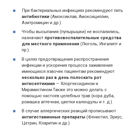
При бактериальных инфекциях рекомендуют пить
антибиотики
(Амоксиклав, Амоксициллин,
Азитромицин и др.).
Чтобы высыпания (пупырышки) не воспалились,
назначают
противовоспалительные средства
для местного применения
(Люголь, Ингалипт и
пр.).
В целях предотвращения распространения
инфекции и ускорения процесса заживления
имеющихся язвочек пациентам рекомендуют
несколько раз в день полоскать рот
антисептиками
— Хлоргексидином и
Мирамистином.Также это можно делать с
помощью настоев целебных трав (кора дуба,
ромашка аптечная, цветки календулы и т. д.).
В случае аллергических реакций прописывают
антигистаминные препараты
(Фенистил, Эриус,
Цетрин, Кларитин и др.).