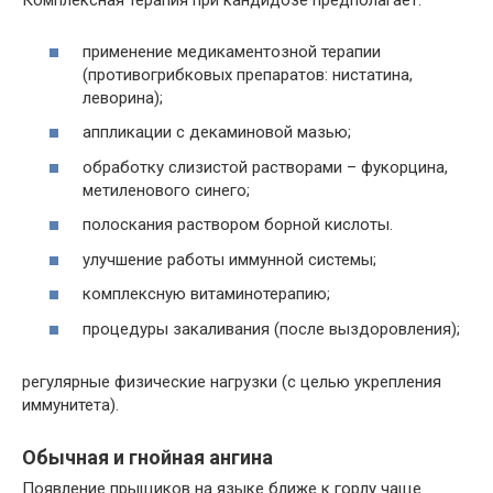
Комплексная терапия при кандидозе предполагает:
применение медикаментозной терапии
(противогрибковых препаратов: нистатина,
леворина);
аппликации с декаминовой мазью;
обработку слизистой растворами – фукорцина,
метиленового синего;
полоскания раствором борной кислоты.
улучшение работы иммунной системы;
комплексную витаминотерапию;
процедуры закаливания (после выздоровления);
регулярные физические нагрузки (с целью укрепления
иммунитета).
Обычная и гнойная ангина
Появление прыщиков на языке ближе к горлу чаще