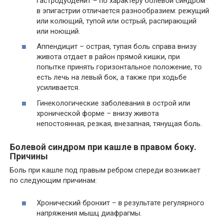
гастродуоденит – по характеру болевой синдром
в эпигастрии отличается разнообразием: режущий
или колющий, тупой или острый, распирающий
или ноющий.
Аппендицит – острая, тупая боль справа внизу
живота отдает в район прямой кишки, при
попытке принять горизонтальное положение, то
есть лечь на левый бок, а также при ходьбе
усиливается.
Гинекологические заболевания в острой или
хронической форме – внизу живота
непостоянная, резкая, внезапная, тянущая боль.
Болевой синдром при кашле в правом боку.
Причины
Боль при кашле под правым ребром спереди возникает
по следующим причинам:
Хронический бронхит – в результате регулярного
напряжения мышц диафрагмы.