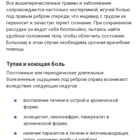
Все вышеперечисленные травмы и заболевания
сопровождаются настолько нестерпимой, жгучей болью
под правым ребром спереди, что индивид с трудом ее
переносит и зачастую теряет сознание. При сохраненном
рассудке он ведет себя беспокойно, пытаясь найти
удобное положение тела, чтобы облегчить состояние.
Больному в этом случае необходима срочная врачебная
помощь.
Тупая и ноющая боль
Постоянные или периодические длительные
болезненные ощущения под ребром справа возникают
вследствие следующих недугов:
воспаление печени в острой и хронической
форме;
холецистит, пиелонефрит, панкреатит в
хронической форме;
наличие паразитов в печени и желчевыводящих
путях, например амебы и лямблии;