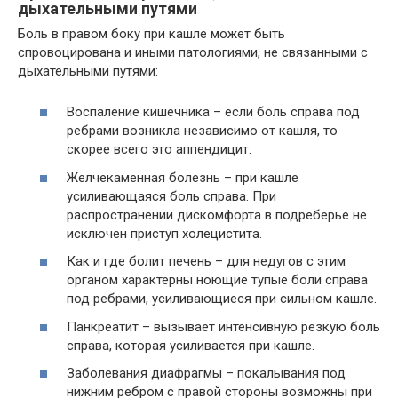
дыхательными путями
Боль в правом боку при кашле может быть
спровоцирована и иными патологиями, не связанными с
дыхательными путями:
Воспаление кишечника – если боль справа под
ребрами возникла независимо от кашля, то
скорее всего это аппендицит.
Желчекаменная болезнь – при кашле
усиливающаяся боль справа. При
распространении дискомфорта в подреберье не
исключен приступ холецистита.
Как и где болит печень – для недугов с этим
органом характерны ноющие тупые боли справа
под ребрами, усиливающиеся при сильном кашле.
Панкреатит – вызывает интенсивную резкую боль
справа, которая усиливается при кашле.
Заболевания диафрагмы – покалывания под
нижним ребром с правой стороны возможны при