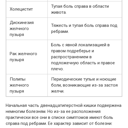
Тупая боль справа в области
Холецистит
живота.
Дискинезия
Тяжесть и тупая боль справа под
желчного
ребрами.
пузыря
Боль с явной локализацией в
правом подреберье и
Рак желчного
распространением в
пузыря
подложечную область и правое
плечо.
Полипы
Периодические тупые и ноющие
желчного
боли, возникающие из-за застоя
пузыря
желчи.
Начальная часть двенадцатиперстной кишки подвержена
немногим болезням. Но из-за ее расположения
практически все они в списке симптомов имеют боль
справа под ребрами. Ее характер зависит от болезни: