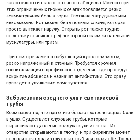
заглоточного и окологлоточного абсцесса. Именно при
этих ограниченных гнойных очагах появляется резко
асимметричная боль в горле. Глотание затруднено или
невозможно. Рот может быть полным слюны, которая
просто вытекает наружу. Открыть рот также трудно,
поскольку возникает рефлекторный спазм жевательной
мускулатуры, или тризм.
При осмотре заметен набухающий купол слизистой,
резко напряженный и отечный. Требуется срочная
госпитализация в профильное отделение, где проведут
вскрытие абсцесса и назначат антибиотики. Это сразу
приведет к улучшению самочувствия.
Заболевания среднего уха и евстахиевой
трубы
Всем известно, что при отите бывают «стреляющие» боли
в ушах. Существуют слуховые трубы, которые
выравнивают давление воздуха в ухе и глотке. Их
отверстия открываются в глотку, и при фарингите может
воспалиться одна из слуховых труб или сразу обе. Тогда