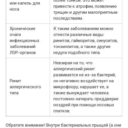
более тонкой. Это может
или капель для
привести к атрофии, появлению
носа
трещин и другим малоприятным
последствиям.
Хронические
К таким заболеваниям можно
очаги
отнести различные виды
инфекционных
ринитов, гайморитов, синуситов,
заболеваний
тонзиллитов, а также другие
ЛОР-органов
недуги подобного типа.
Невзирая на то, что
аллергический ринит
развивается не из-за бактерий,
Ринит
он негативно воздействует на
аллергического
микрофлору, нарушает ее, а
типа
также вынуждает человека
постоянно натирать преддверие
ноздрей при помощи носовых
платков.
Обратите внимание! Внутри бактериальных прыщей (а они