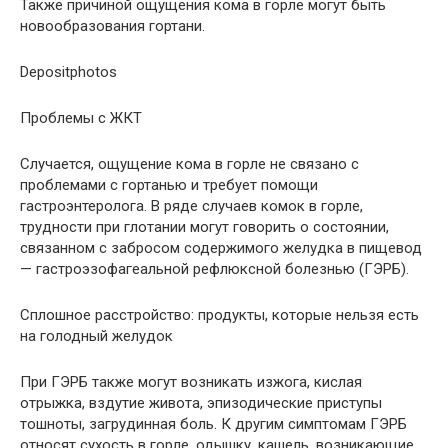
Также причиной ощущения кома в горле могут быть
новообразования гортани.
Depositphotos
Проблемы с ЖКТ
Случается, ощущение кома в горле не связано с
проблемами с гортанью и требует помощи
гастроэнтеролога. В ряде случаев комок в горле,
трудности при глотании могут говорить о состоянии,
связанном с забросом содержимого желудка в пищевод
— гастроэзофагеальной рефлюксной болезнью (ГЭРБ).
Сплошное расстройство: продукты, которые нельзя есть
на голодный желудок
При ГЭРБ также могут возникать изжога, кислая
отрыжка, вздутие живота, эпизодические приступы
тошноты, загрудинная боль. К другим симптомам ГЭРБ
относят сухость в горле, одышку, кашель, возникающие