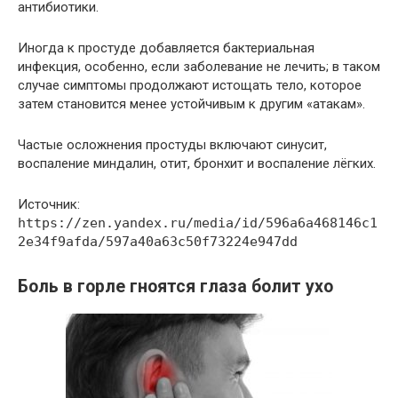
антибиотики.
Иногда к простуде добавляется бактериальная
инфекция, особенно, если заболевание не лечить; в таком
случае симптомы продолжают истощать тело, которое
затем становится менее устойчивым к другим «атакам».
Частые осложнения простуды включают синусит,
воспаление миндалин, отит, бронхит и воспаление лёгких.
Источник:
https://zen.yandex.ru/media/id/596a6a468146c1
2e34f9afda/597a40a63c50f73224e947dd
Боль в горле гноятся глаза болит ухо