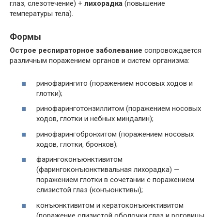
глаз, слезотечение) +
лихорадка
(повышение
температуры тела).
Формы
Острое респираторное заболевание
сопровождается
различным поражением органов и систем организма:
ринофарингито (поражением носовых ходов и
глотки);
ринофаринготонзиллитом (поражением носовых
ходов, глотки и небных миндалин);
ринофарингобронхитом (поражением носовых
ходов, глотки, бронхов);
фарингоконъюнктивитом
(фарингоконъюнктивальная лихорадка) —
поражением глотки в сочетании с поражением
слизистой глаз (конъюнктивы);
конъюнктивитом и кератоконъюнктивитом
(поражение слизистой оболочки глаз и роговицы