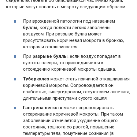
свидетельствовать об окислившихся частичках крови,
которые могут попасть в мокроту следующим образом:
При врожденной патологии под названием
буллы,
когда полости легких заполнены
воздухом. При разрыве булла может
присутствовать коричневая мокрота в бронхах,
которая и откашливается.
При
разрыве буллы
, если воздух попадает в
пустоты плевры, то присоединяется к
отхождению коричневой мокроты одышка.
Туберкулез
может стать причиной откашливания
коричневой мокроты. Сопровождается он
слабостью, гипергидрозом, отсутствием аппетита,
длительными приступами сухого кашля.
Гангрена легкого
может спровоцировать
отхаркивание коричневой мокроты. При таком
заболевании отмечается ухудшение общего
состояния, тошнота со рвотой, повышение
температуры тела, помутнение сознания (в