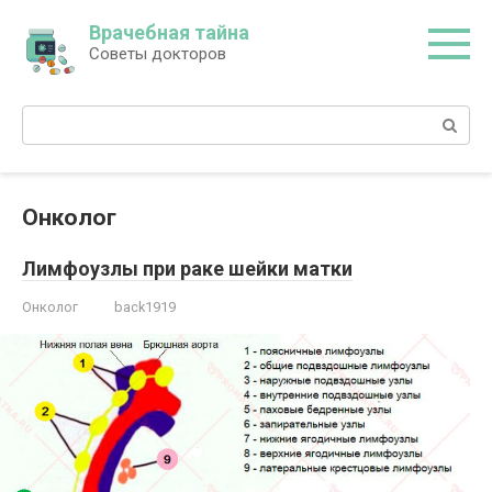
Перейти
Врачебная тайна
к
Советы докторов
контенту
Поиск:
Онколог
Лимфоузлы при раке шейки матки
Онколог
back1919